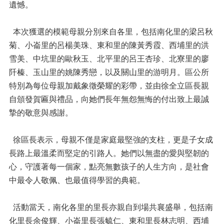
遺憾。
本次獲選的模範母親分別來自各里，包括南化里的梁呂秋
菊、小崙里的呂楊美珠、東和里的陳黃秀霞、西埔里的洪
雪美、中坑里的歐秋玉、北平里的呂王杏珍、北寮里的廖
阡榛、玉山里的姚陳秀戀，以及關山里的游明月。區公所
特別為每位母親加戴象徵榮耀的彩帶，並由徐全立區長親
自頒發賀匾與禮品，向她們長年無怨無悔的付出致上最誠
摯的敬意與感謝。
徐區長表示，母親不僅是家庭最堅強的支柱，更是子女成
長路上最溫柔而堅定的引路人。她們以無盡的愛與堅韌的
心，守護著每一個家，點亮無數孩子的人生方向，是社會
中最令人敬佩、也最值得學習的典範。
活動當天，南化各里的里長亦親自到場共襄盛舉，包括南
化里長余俊輝、小崙里長張毓仁、東和里長林志明、西埔