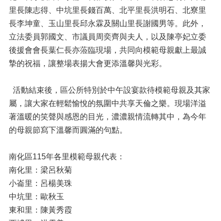
里長陳志得、中坑里長錢百萬、北平里長洪明石、北寮里
長李坤童、玉山里長邱永霖及關山里長謝國男等。此外，
立法委員郭國文、市議員周奕齊與夫人，以及陳亭妃立委
後援會會長葉仁長亦蒞臨現場，共同向模範母親獻上最誠
摯的祝福，讓整場表揚大會更添溫馨與光彩。
活動結束後，區公所特別於中午設宴款待模範母親及其家
屬，讓大家在輕鬆愉悅的氛圍中共享天倫之樂。現場洋溢
著溫暖的笑聲與感恩的目光，濃濃親情流轉其中，為今年
的母親節寫下溫馨而圓滿的句點。
南化區115年各里模範母親代表：
南化里：梁呂秋菊
小崙里：呂楊美珠
中坑里：歐秋玉
東和里：陳黃秀霞