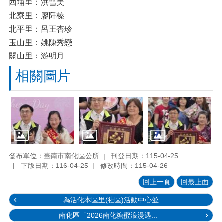
西埔里：洪雪美
北寮里：廖阡榛
北平里：呂王杏珍
玉山里：姚陳秀戀
關山里：游明月
相關圖片
發布單位：臺南市南化區公所
刊登日期：115-04-25
下版日期：116-04-25
修改時間：115-04-26
回上一頁
回最上面
為活化本區里(社區)活動中心並...
南化區「2026南化糖蜜浪漫遇...