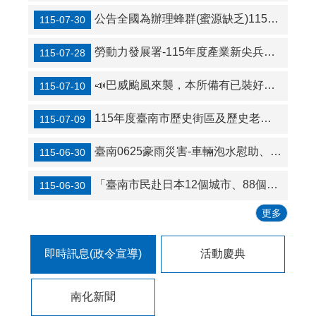
公告全國為辦理蜂群(蜜源缺乏)115年1-2月乾旱(遲發性)農 業天然災害現金救助及低利貸款地區(受理期間：自115年7月31日起至8月13日止)
115-07-30
勞動力發展署-115年度產業新尖兵計畫
115-07-28
📣巴威颱風來襲，本所備有已裝好沙包333包，另備用沙包袋（未裝沙）760包，有需求民眾可登記領用。
115-07-10
115年度臺南市歷史街區及歷史老屋振興補助計畫
115-07-09
臺南0625豪雨災害-車輛泡水慰助、家戶淹水及泡水車之租稅減免、住戶及營業場所淹水補助
115-06-30
「臺南市民赴日本12個城市、88個景點享優惠」的好康訊息
115-06-30
更多
即時訊息(政令宣導)
活動慶典
南化新聞