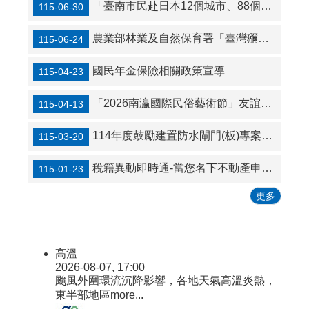
「臺南市民赴日本12個城市、88個景點享優惠」的好康訊息
115-06-30
農業部林業及自然保育署「臺灣獼猴與野豬危害防治指引」
115-06-24
國民年金保險相關政策宣導
115-04-23
「2026南瀛國際民俗藝術節」友誼單位招募活動資訊
115-04-13
114年度鼓勵建置防水閘門(板)專案補助計畫公告
115-03-20
稅籍異動即時通-當您名下不動產申報土地增值稅或契稅時，第一時間通知，讓您掌握不動產移轉資訊！
115-01-23
更多
高溫
2026-08-07, 17:00
颱風外圍環流沉降影響，各地天氣高溫炎熱，
東半部地區
more...