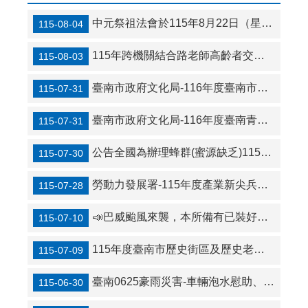
中元祭祖法會於115年8月22日（星期六）上午09:30二地(北寮思親堂及南化懷恩堂)同時舉行
115-08-04
115年跨機關結合路老師高齡者交通安全宣導團研習活動計畫
115-08-03
臺南市政府文化局-116年度臺南市社區營造徵選須知
115-07-31
臺南市政府文化局-116年度臺南青年文化行動獎勵計畫徵選須知
115-07-31
公告全國為辦理蜂群(蜜源缺乏)115年1-2月乾旱(遲發性)農 業天然災害現金救助及低利貸款地區(受理期間：自115年7月31日起至8月13日止)
115-07-30
勞動力發展署-115年度產業新尖兵計畫
115-07-28
📣巴威颱風來襲，本所備有已裝好沙包333包，另備用沙包袋（未裝沙）760包，有需求民眾可登記領用。
115-07-10
115年度臺南市歷史街區及歷史老屋振興補助計畫
115-07-09
臺南0625豪雨災害-車輛泡水慰助、家戶淹水及泡水車之租稅減免、住戶及營業場所淹水補助
115-06-30