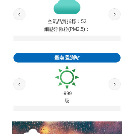
空氣品質指標：
52
細懸浮微粒(PM2.5)：
臺南
監測站
-999
級