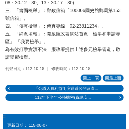
08：30-12：30、13：30-17：30)
三、「書面檢舉」：郵政信箱「100006國史館郵局第153
號信箱」。
四、「傳真檢舉」：傳真專線「02-23811234」。
五、「網頁填報」：開啟廉政署網站首頁「檢舉和申請專
區」-「我要檢舉」。
為有效打擊貪瀆不法，廉政署提供上述多元檢舉管道，敬
請踴躍檢舉。
刊登日期：112-10-18
修改時間：112-10-18
回上一頁
回最上面
「公職人員利益衝突迴避公開及查...
112年下半年公務機密(資訊安...
:::
更新日期：
115-08-07