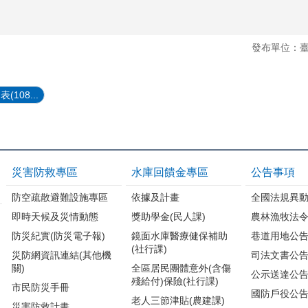
發布單位：
108...
災害防救專區
水庫回饋金專區
公告事項
防空疏散避難設施專區
依據及計畫
全國法規異
即時天候及災情動態
獎助學金(民人課)
農林漁牧法
防災紀實(防災電子報)
鏡面水庫醫療健保補助
巷道用地公
(社行課)
災防網資訊連結(其他機
司法文書公
關)
全區居民團體意外(含傷
公示送達公
殘給付)保險(社行課)
市民防災手冊
國防戶役公
老人三節津貼(農建課)
災害防救計畫