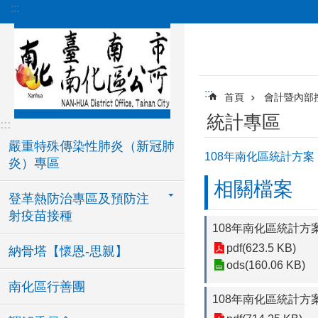
:::
跳到主要內容區塊
:::
首頁
會計暨內部
統計專區
:::
嚴重特殊傳染性肺炎（新冠肺
108年南化區統計方案
炎）專區
相關檔案
登革熱防治專區及預防注
射疫苗接種
108年南化區統計方案
pdf(623.5 KB)
納骨塔【懷恩-思親】
ods(160.06 KB)
南化區行善團
108年南化區統計方案