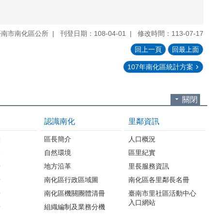
臺南市南化區公所
刊登日期：108-04-01
修改時間：113-07-17
回上一頁
回最上面
107年南化區統計方案
關閉
認識南化
里鄰資訊
動
區長簡介
人口概況
令
自然環境
區里紀實
告
地方沿革
里長服務資訊
告
南化區行政區域圖
南化區各里鄰長名冊
告
南化區機關團體清冊
臺南市里社區活動中心
入口網站
告
組織編制及業務分機