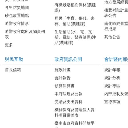
地方發展經
有機栽培植樹保林(農建
各里防災地圖
接受補助計
課)
砂包放置地點
表公告
居民「生育、傷殘、喪
避難收容情形
南化區納骨
葬」補助(農建課)
行成果
避難收容處所及物資列
生活補助(水、電、瓦
表
其他公告
斯、電信、醫療健保)津
貼(農建課)
更多
與民互動
政府資訊公開
會計暨內部
首長信箱
施政計畫
統計年報
會計報告
統計分析
預算決算書
統計專區
本府法規及公報
內部控制及
受贈及支出資料
宣導事項
機關保有及管理個人資
料項目彙整表
臺南市政府資料開放平