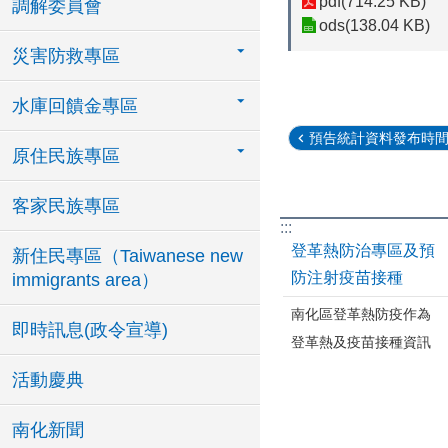
pdf(714.25 KB)
調解委員會
ods(138.04 KB)
災害防救專區
水庫回饋金專區
預告統計資料發布時間表(
原住民族專區
客家民族專區
:::
登革熱防治專區及預
新住民專區（Taiwanese new
防注射疫苗接種
immigrants area）
南化區登革熱防疫作為
即時訊息(政令宣導)
登革熱及疫苗接種資訊
活動慶典
南化新聞