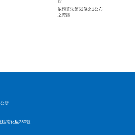
台
依預算法第62條之1公布
之資訊
區公所
化區南化里230號