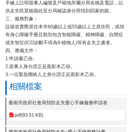
手鍊上註明當事人編號及戶籍地所屬分局名稱及電話，以
供走失民眾能藉此至分局確認身分而找到回家的路。
三、服務對象：
設籍並實際居住本市60歲以上或55歲以上之原住民，或領
有身心障礙手冊且類別包含智能障礙、精神障礙、自閉症
或失智症(ICD診斷不得為9-植物人)等有走失之虞者。
四、應備文件：
1.申請書乙份。
2.當事人身分證正反面影本乙份。
3.一位緊急聯絡人之身分證正反面影本乙份。
相關檔案
臺南市政府社會局預防走失愛心手鍊服務申請表
pdf(93.51 KB)
臺南市政府社會局預防走失~愛心手鍊服務計畫